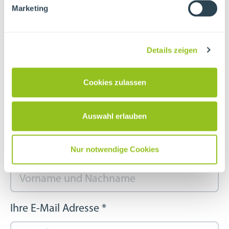
Marketing
!
Details zeigen
Jetzt Kindergeburtstag
Cookies zulassen
Anfragen
Auswahl erlauben
Nur notwendige Cookies
Ihr Name
*
Ihre E-Mail Adresse
*