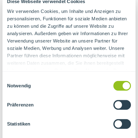
Diese Webseite verwendet Cookies
Außenbereich der Gastronomie im Tierpark
Wir verwenden Cookies, um Inhalte und Anzeigen zu
und pro Person ein ausgewähltes Essen und
personalisieren, Funktionen für soziale Medien anbieten
ein Getränk.
zu können und die Zugriffe auf unsere Website zu
analysieren. Außerdem geben wir Informationen zu Ihrer
Bitte denken Sie daran, Ihren Wunsch-
Verwendung unserer Website an unsere Partner für
soziale Medien, Werbung und Analysen weiter. Unsere
Termin für einen Kindergeburtstag
Partner führen diese Informationen möglicherweise mit
rechtzeitig bei uns
weiteren Daten zusammen, die Sie ihnen bereitgestellt
anzumelden/anzufragen!
haben oder die sie im Rahmen Ihrer Nutzung der Dienste
gesammelt haben.
Einwilligungsauswahl
Für individuelle Anfragen zu
Notwendig
Kindergeburtstagen und Kursen melden
Umweltstation
Sie sich gerne bei der
Präferenzen
unter der Nummer 09333 90 28 10 oder
Statistiken
per E-Mail an
umweltstation@tierparksommerhausen.de