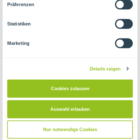
Gruppenangebot
Präferenzen
Anfragen
Statistiken
Marketing
Ihr Name
*
Details zeigen
Ihre Schule/Einrichtung
Cookies zulassen
Auswahl erlauben
Ihre E-Mail Adresse
*
Nur notwendige Cookies