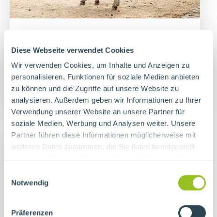
16. August 2026
16. August 2026
Diese Webseite verwendet Cookies
13:00 – 15:30 Uhr
13:00 – 15:30 Uhr
Wir verwenden Cookies, um Inhalte und Anzeigen zu
personalisieren, Funktionen für soziale Medien anbieten
Mit unseren Eseln unterwegs
zu können und die Zugriffe auf unsere Website zu
analysieren. Außerdem geben wir Informationen zu Ihrer
Verwendung unserer Website an unsere Partner für
soziale Medien, Werbung und Analysen weiter. Unsere
Partner führen diese Informationen möglicherweise mit
weiteren Daten zusammen, die Sie ihnen bereitgestellt
haben oder die sie im Rahmen Ihrer Nutzung der Dienste
gesammelt haben.
Einwilligungsauswahl
Notwendig
Präferenzen