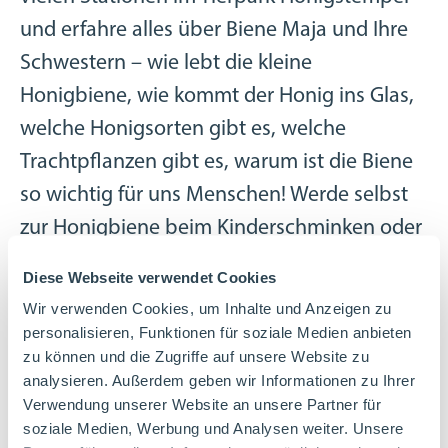
und erfahre alles über Biene Maja und Ihre
Schwestern – wie lebt die kleine
Honigbiene, wie kommt der Honig ins Glas,
welche Honigsorten gibt es, welche
Trachtpflanzen gibt es, warum ist die Biene
so wichtig für uns Menschen! Werde selbst
zur Honigbiene beim Kinderschminken oder
lasse Dir ein kleines Bienentattoo aufkleben!
Diese Webseite verwendet Cookies
Ein Tag voller Informationen, Aktionen und
Wir verwenden Cookies, um Inhalte und Anzeigen zu
personalisieren, Funktionen für soziale Medien anbieten
Überraschungen rund um unsere fleißigen
zu können und die Zugriffe auf unsere Website zu
Bienchen! Jeder Teilnehmer erhält Honig
analysieren. Außerdem geben wir Informationen zu Ihrer
Verwendung unserer Website an unsere Partner für
zum Mitnehmen und weitere
soziale Medien, Werbung und Analysen weiter. Unsere
Überraschungen!