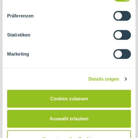
Präferenzen
Gruppenangebot
Statistiken
Anfragen
Marketing
Ihr Name
*
Details zeigen
Cookies zulassen
Ihre Schule/Einrichtung
Auswahl erlauben